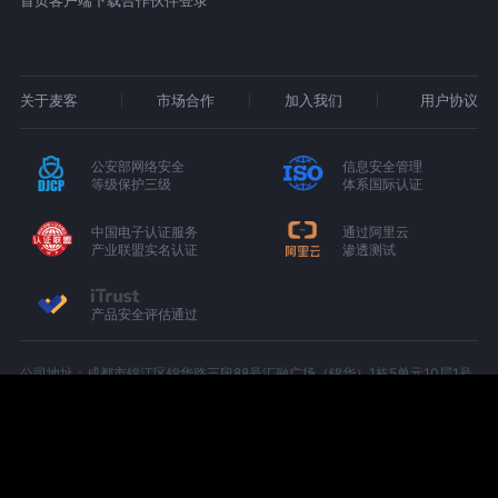
首页
客户端下载
合作伙伴登录
关于麦客
市场合作
加入我们
用户协议
公安部网络安全
信息安全管理
等级保护三级
体系国际认证
中国电子认证服务
通过阿里云
产业联盟实名认证
渗透测试
产品安全评估通过
公司地址：成都市锦江区锦华路三段88号汇融广场（锦华）1栋5单元10层1号
（C-1005）
增值电信业务经营许可证：京B2-20180674
京ICP备15000327号-1
川公网安备 51010402000439 号