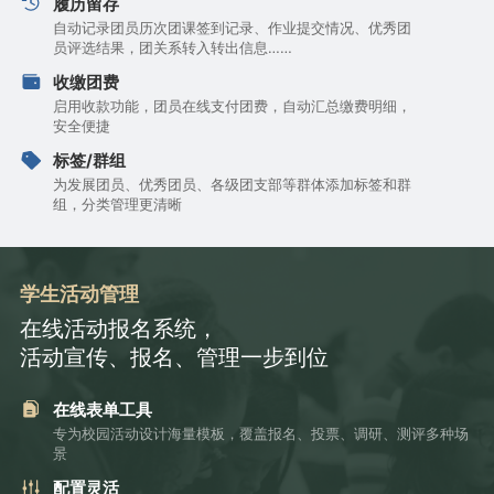
履历留存
自动记录团员历次团课签到记录、作业提交情况、优秀团
员评选结果，团关系转入转出信息……
收缴团费
启用收款功能，团员在线支付团费，自动汇总缴费明细，
安全便捷
标签/群组
为发展团员、优秀团员、各级团支部等群体添加标签和群
组，分类管理更清晰
学生活动管理
在线活动报名系统，
活动宣传、报名、管理一步到位
在线表单工具
专为校园活动设计海量模板，覆盖报名、投票、调研、测评多种场
景
配置灵活