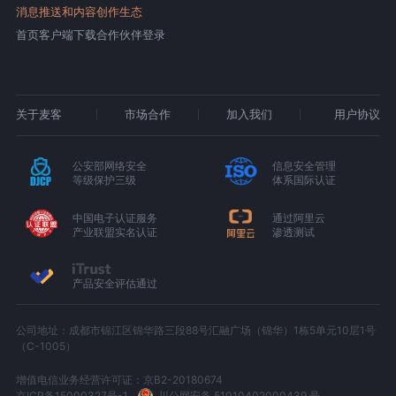
消息推送和内容创作生态
首页
客户端下载
合作伙伴登录
关于麦客
市场合作
加入我们
用户协议
公安部网络安全
信息安全管理
等级保护三级
体系国际认证
中国电子认证服务
通过阿里云
产业联盟实名认证
渗透测试
产品安全评估通过
公司地址：成都市锦江区锦华路三段88号汇融广场（锦华）1栋5单元10层1号
（C-1005）
增值电信业务经营许可证：京B2-20180674
京ICP备15000327号-1
川公网安备 51010402000439 号