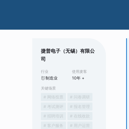
捷普电子（无锡）有限公
司
行业
使用麦客
制造业
10
年 +
关键场景
# 网络投票
# 问卷调研
# 考试测评
# 报名管理
# 招聘培训
# 在线收款
# 客户服务
# 用户运营